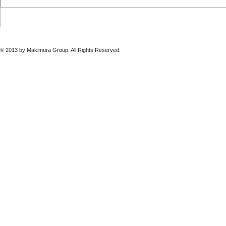
2027 Spring & Summer
2026 Autu
Collectionのご案内
のご案内
© 2013 by Makimura Group. All Rights Reserved.