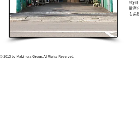
試作
量産
も柔
© 2013 by Makimura Group. All Rights Reserved.