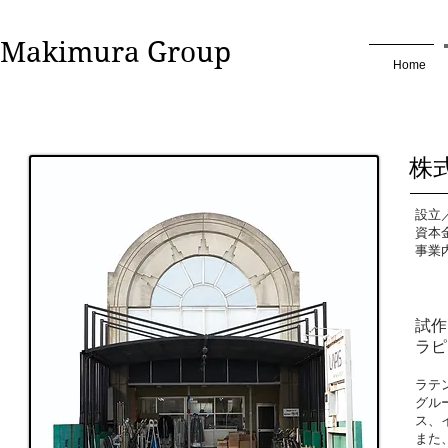
​Makimura Group
Home
株
設立／
資本金
事業
試作
ラピ
ラテ
グル
ス、
また