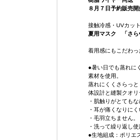
樹脂ワイヤー同送　
８月７日予約販売開
接触冷感・UVカッ
夏用マスク　「さら
着用感にもこだわっ
●暑い日でも蒸れに
素材を使用。
蒸れにくくさらっと
体設計と縫製クオリ
・肌触りがとてもな
・耳が痛くなりにく
・毛羽立ちません。
・洗って繰り返し使
●生地組成：ポリエ